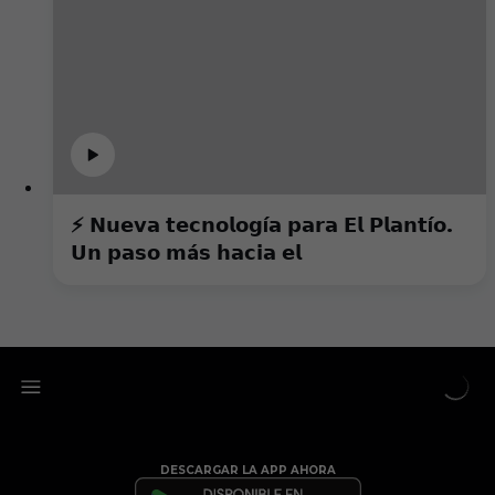
⚡️ 𝗡𝘂𝗲𝘃𝗮 𝘁𝗲𝗰𝗻𝗼𝗹𝗼𝗴í𝗮 𝗽𝗮𝗿𝗮 𝗘𝗹 𝗣𝗹𝗮𝗻𝘁í𝗼.
𝗨𝗻 𝗽𝗮𝘀𝗼 𝗺á𝘀 𝗵𝗮𝗰𝗶𝗮 𝗲𝗹
DESCARGAR LA APP AHORA