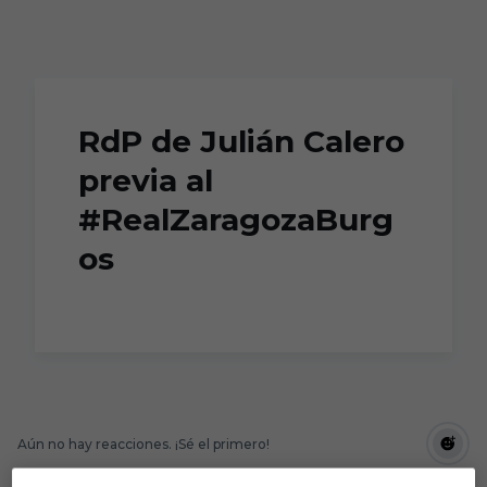
Skip to main content
RdP de Julián Calero
previa al
#RealZaragozaBurg
os
Aún no hay reacciones. ¡Sé el primero!