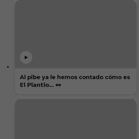
Al pibe ya le hemos contado cómo es
𝗘𝗹 𝗣𝗹𝗮𝗻𝘁𝗶́𝗼… 👀