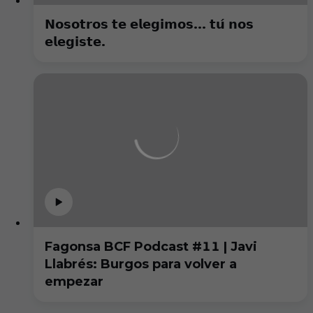
𝗡𝗼𝘀𝗼𝘁𝗿𝗼𝘀 𝘁𝗲 𝗲𝗹𝗲𝗴𝗶𝗺𝗼𝘀... 𝘁𝘂́ 𝗻𝗼𝘀
𝗲𝗹𝗲𝗴𝗶𝘀𝘁𝗲.
Fagonsa BCF Podcast #11 | Javi
Llabrés: Burgos para volver a
empezar