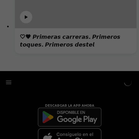
🤍🖤 𝙋𝙧𝙞𝙢𝙚𝙧𝙖𝙨 𝙘𝙖𝙧𝙧𝙚𝙧𝙖𝙨. 𝙋𝙧𝙞𝙢𝙚𝙧𝙤𝙨
𝙩𝙤𝙦𝙪𝙚𝙨. 𝙋𝙧𝙞𝙢𝙚𝙧𝙤𝙨 𝙙𝙚𝙨𝙩𝙚𝙡
DESCARGAR LA APP AHORA