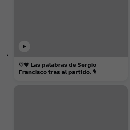
🤍🖤 𝗟𝗮𝘀 𝗽𝗮𝗹𝗮𝗯𝗿𝗮𝘀 𝗱𝗲 𝗦𝗲𝗿𝗴𝗶𝗼
𝗙𝗿𝗮𝗻𝗰𝗶𝘀𝗰𝗼 𝘁𝗿𝗮𝘀 𝗲𝗹 𝗽𝗮𝗿𝘁𝗶𝗱𝗼. 🎙️