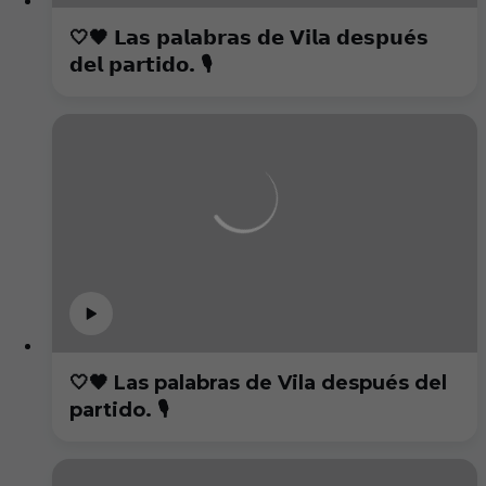
🤍🖤 𝗟𝗮𝘀 𝗽𝗮𝗹𝗮𝗯𝗿𝗮𝘀 𝗱𝗲 𝗩𝗶𝗹𝗮 𝗱𝗲𝘀𝗽𝘂é𝘀
𝗱𝗲𝗹 𝗽𝗮𝗿𝘁𝗶𝗱𝗼. 🎙️
🤍🖤 Las palabras de Vila después del
partido. 🎙️