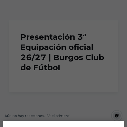
Skip to main content
Presentación 3ª
Equipación oficial
26/27 | Burgos Club
de Fútbol
Aún no hay reacciones. ¡Sé el primero!