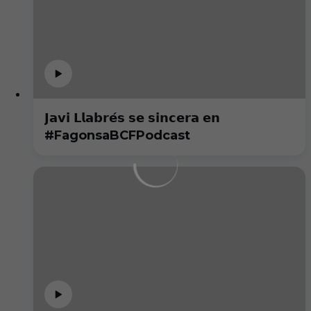
𝗝𝗮𝘃𝗶 𝗟𝗹𝗮𝗯𝗿𝗲́𝘀 𝘀𝗲 𝘀𝗶𝗻𝗰𝗲𝗿𝗮 𝗲𝗻
#FagonsaBCFPodcast