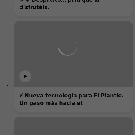
disfrutéis.
⚡️ 𝗡𝘂𝗲𝘃𝗮 𝘁𝗲𝗰𝗻𝗼𝗹𝗼𝗴í𝗮 𝗽𝗮𝗿𝗮 𝗘𝗹 𝗣𝗹𝗮𝗻𝘁í𝗼.
𝗨𝗻 𝗽𝗮𝘀𝗼 𝗺á𝘀 𝗵𝗮𝗰𝗶𝗮 𝗲𝗹