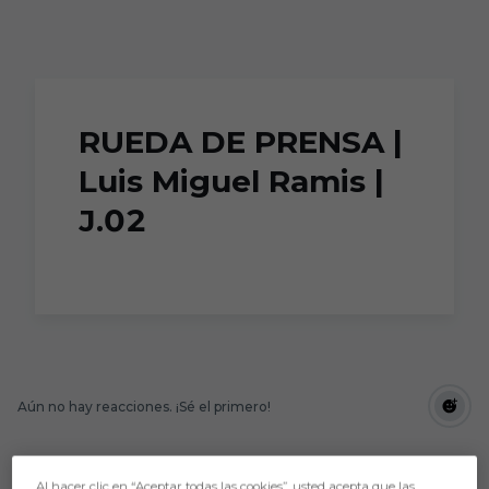
Skip to main content
RUEDA DE PRENSA |
Luis Miguel Ramis |
J.02
Aún no hay reacciones. ¡Sé el primero!
Al hacer clic en “Aceptar todas las cookies”, usted acepta que las