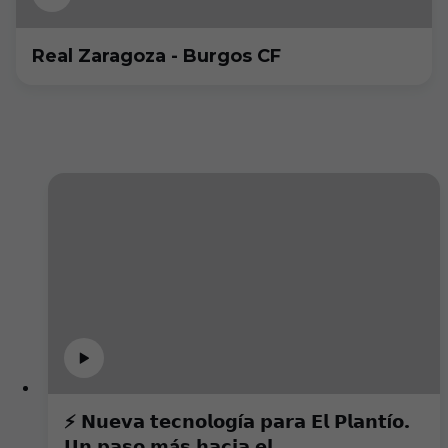
Real Zaragoza - Burgos CF
⚡️ 𝗡𝘂𝗲𝘃𝗮 𝘁𝗲𝗰𝗻𝗼𝗹𝗼𝗴í𝗮 𝗽𝗮𝗿𝗮 𝗘𝗹 𝗣𝗹𝗮𝗻𝘁í𝗼.
𝗨𝗻 𝗽𝗮𝘀𝗼 𝗺á𝘀 𝗵𝗮𝗰𝗶𝗮 𝗲𝗹