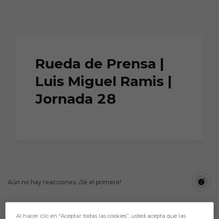
Skip to main content
Rueda de Prensa |
Luis Miguel Ramis |
Jornada 28
Aún no hay reacciones. ¡Sé el primero!
Al hacer clic en “Aceptar todas las cookies”, usted acepta que las