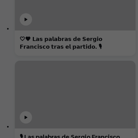
🤍🖤 𝗟𝗮𝘀 𝗽𝗮𝗹𝗮𝗯𝗿𝗮𝘀 𝗱𝗲 𝗦𝗲𝗿𝗴𝗶𝗼
𝗙𝗿𝗮𝗻𝗰𝗶𝘀𝗰𝗼 𝘁𝗿𝗮𝘀 𝗲𝗹 𝗽𝗮𝗿𝘁𝗶𝗱𝗼. 🎙️
🎙️ Las palabras de Sergio Francisco