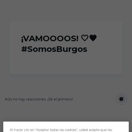
Skip to main content
¡VAMOOOOS! 🤍🖤
#SomosBurgos
Aún no hay reacciones. ¡Sé el primero!
Al hacer clic en “Aceptar todas las cookies”, usted acepta que las