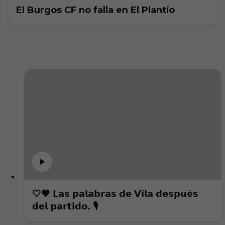
El Burgos CF no falla en El Plantío
🤍🖤 𝗟𝗮𝘀 𝗽𝗮𝗹𝗮𝗯𝗿𝗮𝘀 𝗱𝗲 𝗩𝗶𝗹𝗮 𝗱𝗲𝘀𝗽𝘂é𝘀
𝗱𝗲𝗹 𝗽𝗮𝗿𝘁𝗶𝗱𝗼. 🎙️