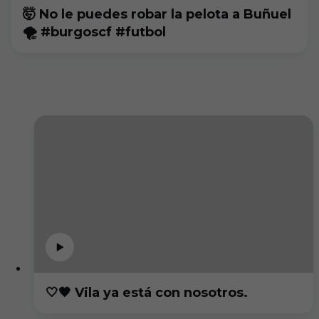
🤯 No le puedes robar la pelota a Buñuel
🌪️ #burgoscf #futbol
🤍🖤 Vila ya está con nosotros.