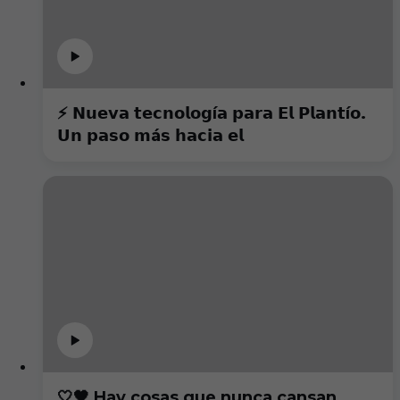
⚡️ 𝗡𝘂𝗲𝘃𝗮 𝘁𝗲𝗰𝗻𝗼𝗹𝗼𝗴í𝗮 𝗽𝗮𝗿𝗮 𝗘𝗹 𝗣𝗹𝗮𝗻𝘁í𝗼.
𝗨𝗻 𝗽𝗮𝘀𝗼 𝗺á𝘀 𝗵𝗮𝗰𝗶𝗮 𝗲𝗹
🤍🖤 Hay cosas que nunca cansan...