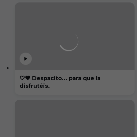
🤍🖤 Despacito... para que la
disfrutéis.