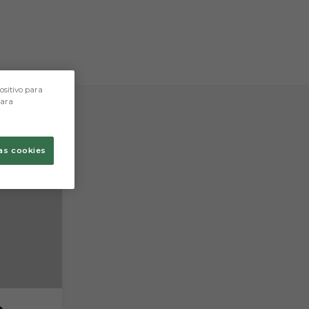
ositivo para
para
as cookies
o