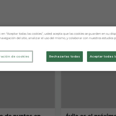
s
c en “Aceptar todas las cookies”, usted acepta que las cookies se guarden en su disp
navegación del sitio, analizar el uso del mismo, y colaborar con nuestros estudios 
ración de cookies
Rechazarlas todas
Aceptar todas l
o de puntos en
Ávila es el próxim