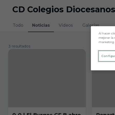
Skip to main content
CD Colegios Diocesano
Todo
Noticias
Vídeos
Galerías
Al hacer cli
mejorar la 
marketing.
3 resultados
Configu
0-0 | El Burgos CF B abre
Repart