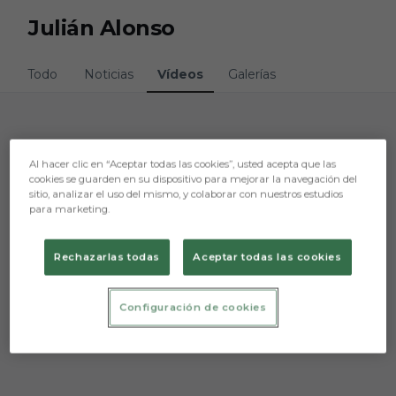
Skip to main content
Julián Alonso
Todo
Noticias
Vídeos
Galerías
Lo sentimos, no hemos encontrado nada.
Al hacer clic en “Aceptar todas las cookies”, usted acepta que las
cookies se guarden en su dispositivo para mejorar la navegación del
Intenta otra búsqueda.
sitio, analizar el uso del mismo, y colaborar con nuestros estudios
para marketing.
Rechazarlas todas
Aceptar todas las cookies
Configuración de cookies