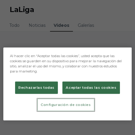
Skip to main content
LaLiga
Todo
Noticias
Vídeos
Galerías
Lo sentimos, no hemos encontrado nada.
Al hacer clic en “Aceptar todas las cookies”, usted acepta que las
cookies se guarden en su dispositivo para mejorar la navegación del
Intenta otra búsqueda.
sitio, analizar el uso del mismo, y colaborar con nuestros estudios
para marketing.
Rechazarlas todas
Aceptar todas las cookies
Configuración de cookies