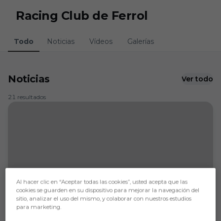
Skip to main content
Racing Club de Ferrol
Todo
Noticias
Vídeos
Galerías
Noticias
Ver todo
21 resultados
Al hacer clic en “Aceptar todas las cookies”, usted acepta que las
cookies se guarden en su dispositivo para mejorar la navegación del
sitio, analizar el uso del mismo, y colaborar con nuestros estudios
para marketing.