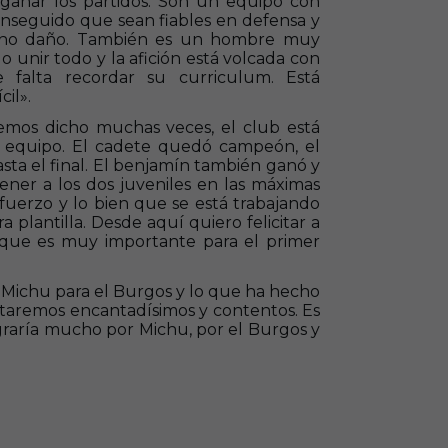
ganar los partidos. Son un equipo con
onseguido que sean fiables en defensa y
ucho daño. También es un hombre muy
 unir todo y la afición está volcada con
 falta recordar su curriculum. Está
cil».
emos dicho muchas veces, el club está
r equipo. El cadete quedó campeón, el
asta el final. El benjamín también ganó y
Tener a los dos juveniles en las máximas
sfuerzo y lo bien que se está trabajando
a plantilla. Desde aquí quiero felicitar a
rque es muy importante para el primer
Michu para el Burgos y lo que ha hecho
 estaremos encantadísimos y contentos. Es
egraría mucho por Michu, por el Burgos y