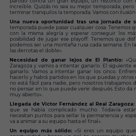
partido contra un gran equipo, un histórico con
increíble. Quizás no sea su mejor temporada, pero
terminar tranquilos la temporada. Vamos con ilusión
Una nueva oportunidad tras una jornada de 
temporada puede pasar cualquier cosa. Tenemos qu
con la misma alegría y esperar conseguir los m
posibilidad de jugar ese playoff. Tenemos que disf
podemos ser una montaña rusa cada semana. En las 
las derrotas el doble».
Necesidad de ganar lejos de El Plantío:
«Qu
Zaragoza y vamos a intentar ganarlo. El siguiente 
ganarlo. Vamos a intentar ganar los cinco. Enfre
hacerlo y habrá partidos en los que puedas y otros 
no está fácil para nadie, pero nosotros trabajamos 
no pensar en lo que puede venir después. Esto da mu
muy abierto».
Llegada de Víctor Fernández al Real Zaragoza
que se había complicado mucho. Todavía está
necesitan puntos para sellar la permanencia y esp
va a animar a su equipo hasta el final».
Un equipo más sólido:
«Si eres un equipo que