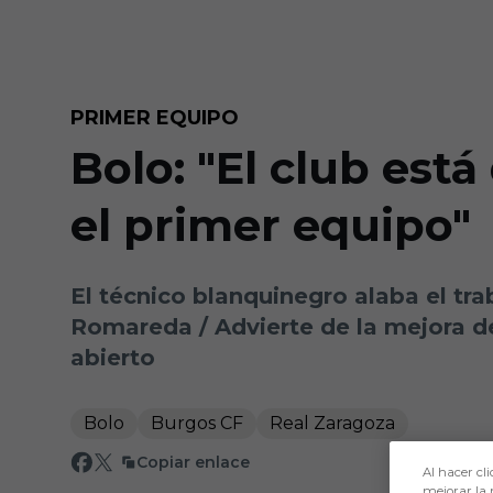
Skip to main content
PRIMER EQUIPO
Bolo: "El club est
el primer equipo"
El técnico blanquinegro alaba el trab
Romareda / Advierte de la mejora de
abierto
Bolo
Burgos CF
Real Zaragoza
Copiar enlace
Al hacer cli
mejorar la 