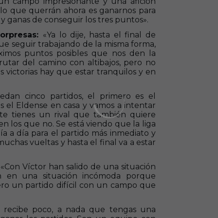
 un campo impresionante y una afición
 lo que querrán ahora es ganarnos para
 y ganas de conseguir los tres puntos».
sorpresas:
«Ya lo dije, hasta el final de
e seguir trabajando de la misma forma,
áximos puntos posibles que nos den la
rutar del camino con altibajos, pero no
victorias hay que estar tranquilos y en
edan cinco partidos, el primero es el
es el Eldense en casa y vamos a intentar
nte tienes un rival que también quiere
en los que no. Se está viendo que la liga
día a día para el partido más inmediato y
chas vueltas y hasta el final va a estar
:
«Con Víctor han salido de una situación
n en una situación incómoda porque
ero un partido difícil con un campo que
 recibe poco, a nada que tengas una