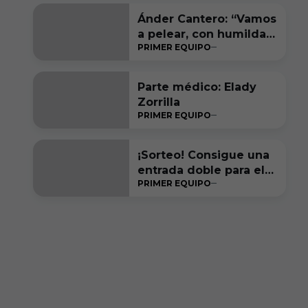
Ánder Cantero: “Vamos
a pelear, con humildad
PRIMER EQUIPO
y ambición, por estar
entre los seis primeros
a final de temporada”
Parte médico: Elady
Zorrilla
PRIMER EQUIPO
¡Sorteo! Consigue una
entrada doble para el
PRIMER EQUIPO
#RacingFerrolBurgosC
F