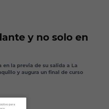
lante y no solo en
 en la previa de su salida a La
uillo y augura un final de curso
ositivo para
para