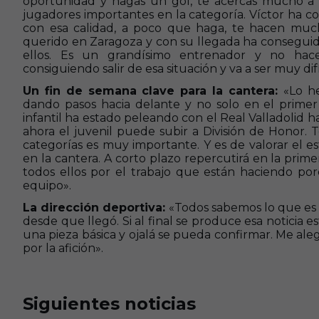
oportunidad y hagas un gol, te acercas mucho a 
jugadores importantes en la categoría. Víctor ha c
con esa calidad, a poco que haga, te hacen m
querido en Zaragoza y con su llegada ha conseguido
ellos. Es un grandísimo entrenador y no hace
consiguiendo salir de esa situación y va a ser muy difí
Un fin de semana clave para la cantera:
«Lo h
dando pasos hacia delante y no solo en el prime
infantil ha estado peleando con el Real Valladolid h
ahora el juvenil puede subir a División de Honor. 
categorías es muy importante. Y es de valorar el e
en la cantera. A corto plazo repercutirá en la primer
todos ellos por el trabajo que están haciendo po
equipo».
La dirección deportiva:
«Todos sabemos lo que es 
desde que llegó. Si al final se produce esa noticia
una pieza básica y ojalá se pueda confirmar. Me al
por la afición».
Siguientes noticias