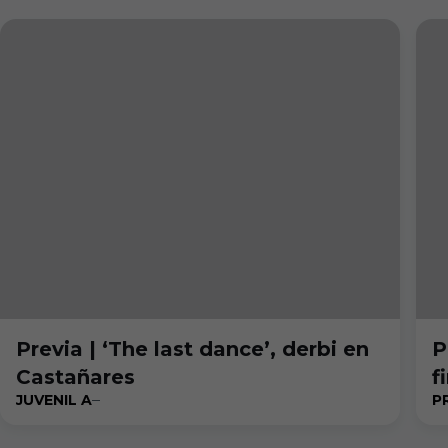
Previa | ‘The last dance’, derbi en
P
Castañares
f
JUVENIL A
P