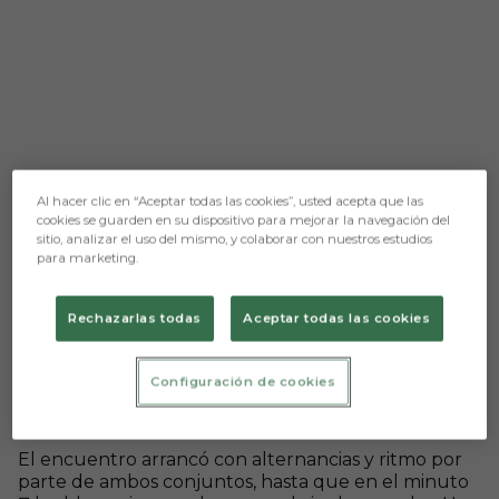
Al hacer clic en “Aceptar todas las cookies”, usted acepta que las
cookies se guarden en su dispositivo para mejorar la navegación del
sitio, analizar el uso del mismo, y colaborar con nuestros estudios
para marketing.
Aún no hay reacciones. ¡Sé el primero!
Rechazarlas todas
Aceptar todas las cookies
Partido competido en la Ciudad Deportiva de
Castañares, donde el Burgos CF B y el Real Oviedo
Vetusta protagonizaron un auténtico tira y afloja
Configuración de cookies
desde el pitido inicial, propio de un duelo exigente
de 2ª RFEF.
El encuentro arrancó con alternancias y ritmo por
parte de ambos conjuntos, hasta que en el minuto