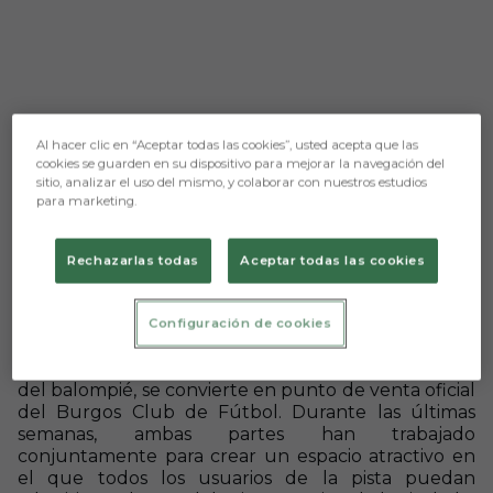
Al hacer clic en “Aceptar todas las cookies”, usted acepta que las
cookies se guarden en su dispositivo para mejorar la navegación del
sitio, analizar el uso del mismo, y colaborar con nuestros estudios
para marketing.
Rechazarlas todas
Aceptar todas las cookies
Aún no hay reacciones. ¡Sé el primero!
Configuración de cookies
La moderna instalación burgalesa, muy
frecuentada durante todo el año por los amantes
del balompié, se convierte en punto de venta oficial
del Burgos Club de Fútbol. Durante las últimas
semanas, ambas partes han trabajado
conjuntamente para crear un espacio atractivo en
el que todos los usuarios de la pista puedan