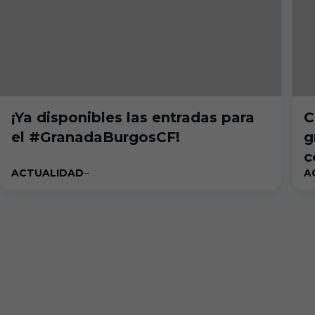
¡Ya disponibles las entradas para
C
el #GranadaBurgosCF!
g
c
ACTUALIDAD
A
e
c