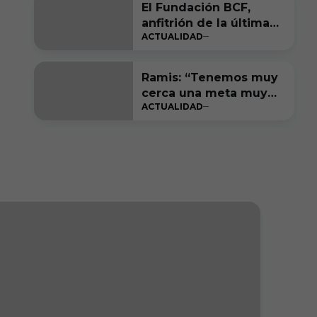
El Fundación BCF,
anfitrión de la última
ACTUALIDAD
gran fiesta de LALIGA
Genuine Moeve
Ramis: “Tenemos muy
cerca una meta muy
ACTUALIDAD
bonita de cumplir”