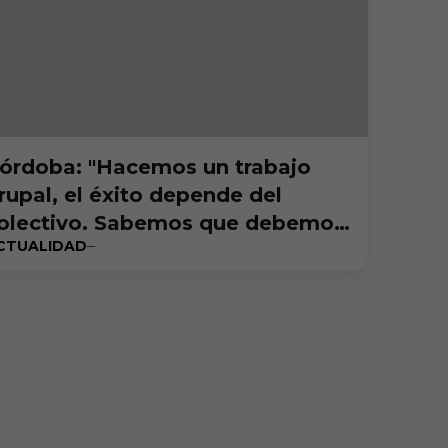
órdoba: "Hacemos un trabajo
rupal, el éxito depende del
olectivo. Sabemos que debemos
CTUALIDAD
star en alerta máxima para
onseguir resultados positivos"