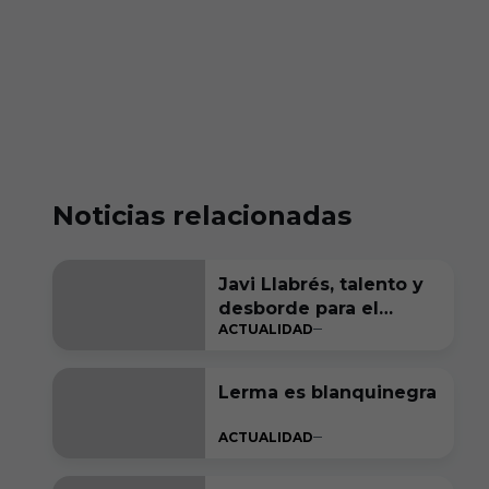
Noticias relacionadas
Javi Llabrés, talento y
desborde para el
ACTUALIDAD
ataque del Burgos CF
Lerma es blanquinegra
ACTUALIDAD