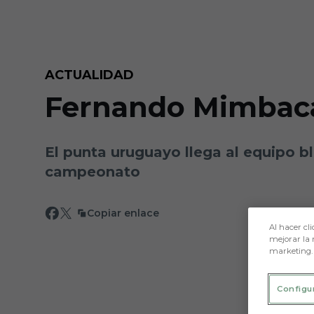
Skip to main content
ACTUALIDAD
Fernando Mimbaca
El punta uruguayo llega al equipo 
campeonato
Copiar enlace
Al hacer cli
mejorar la 
marketing.
Configu