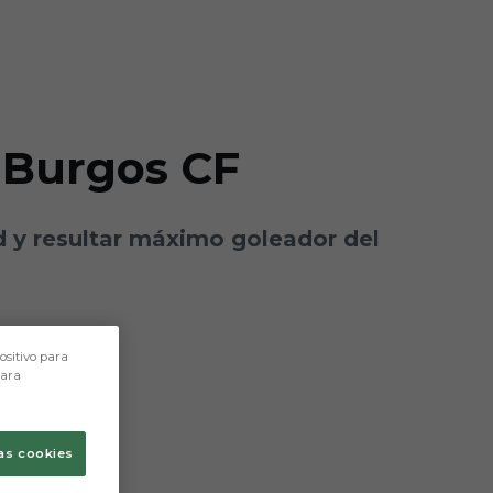
 Burgos CF
d y resultar máximo goleador del
ositivo para
para
as cookies