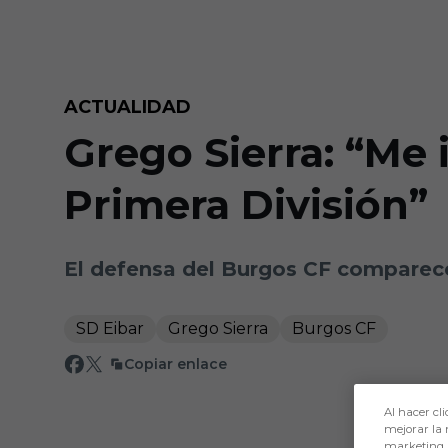
Skip to main content
ACTUALIDAD
Grego Sierra: “Me 
Primera División”
El defensa del Burgos CF comparece
SD Eibar
Grego Sierra
Burgos CF
Copiar enlace
Al hacer cli
mejorar la 
marketing.