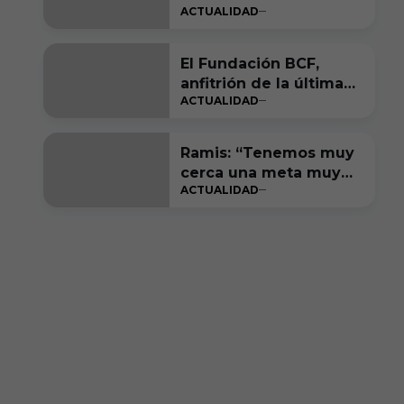
ACTUALIDAD
El Fundación BCF,
anfitrión de la última
ACTUALIDAD
gran fiesta de LALIGA
Genuine Moeve
Ramis: “Tenemos muy
cerca una meta muy
ACTUALIDAD
bonita de cumplir”