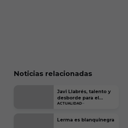
Noticias relacionadas
Javi Llabrés, talento y
desborde para el
ACTUALIDAD
ataque del Burgos CF
Lerma es blanquinegra