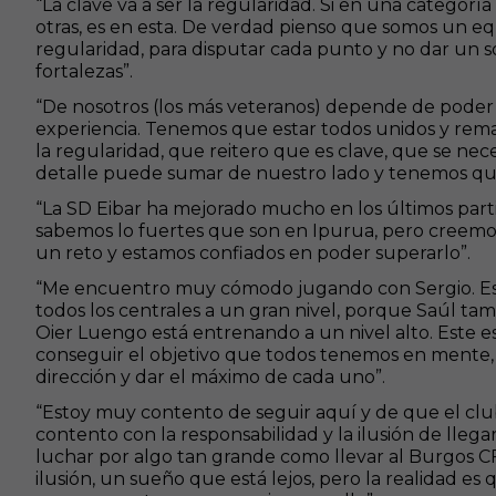
“La clave va a ser la regularidad. Si en una categor
otras, es en esta. De verdad pienso que somos un e
regularidad, para disputar cada punto y no dar un s
fortalezas”.
“De nosotros (los más veteranos) depende de poder
experiencia. Tenemos que estar todos unidos y rema
la regularidad, que reitero que es clave, que se nece
detalle puede sumar de nuestro lado y tenemos que i
“La SD Eibar ha mejorado mucho en los últimos partid
sabemos lo fuertes que son en Ipurua, pero creemos
un reto y estamos confiados en poder superarlo”.
“Me encuentro muy cómodo jugando con Sergio. Es
todos los centrales a un gran nivel, porque Saúl ta
Oier Luengo está entrenando a un nivel alto. Este es
conseguir el objetivo que todos tenemos en mente
dirección y dar el máximo de cada uno”.
“Estoy muy contento de seguir aquí y de que el clu
contento con la responsabilidad y la ilusión de lleg
luchar por algo tan grande como llevar al Burgos CF
ilusión, un sueño que está lejos, pero la realidad e