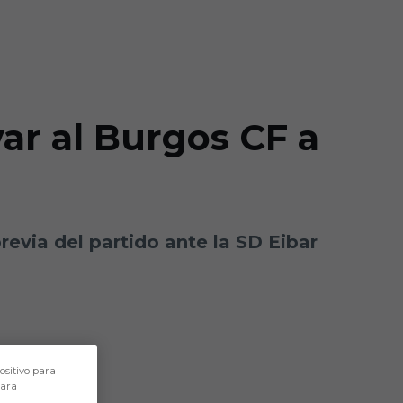
var al Burgos CF a
evia del partido ante la SD Eibar
ositivo para
para