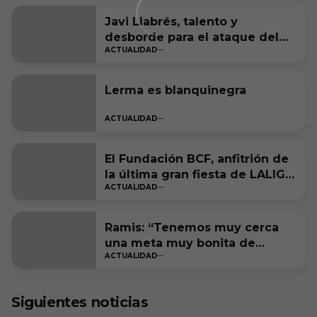
Javi Llabrés, talento y
desborde para el ataque del
ACTUALIDAD
Burgos CF
Lerma es blanquinegra
ACTUALIDAD
El Fundación BCF, anfitrión de
la última gran fiesta de LALIGA
ACTUALIDAD
Genuine Moeve
Ramis: “Tenemos muy cerca
una meta muy bonita de
ACTUALIDAD
cumplir”
Siguientes noticias