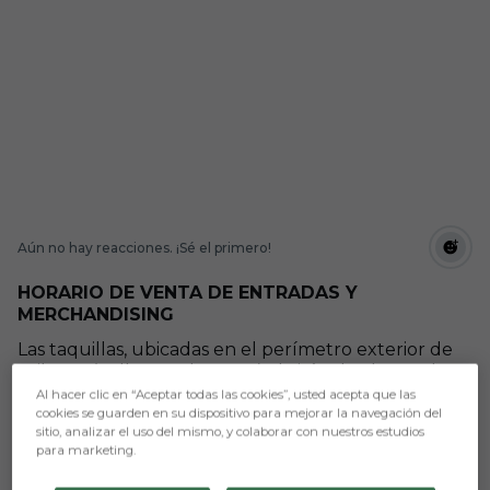
Aún no hay reacciones. ¡Sé el primero!
HORARIO DE VENTA DE ENTRADAS Y
MERCHANDISING
Las taquillas, ubicadas en el perímetro exterior de
Tribuna (Calle Dos de Mayo) abrirán desde una hora
antes del choque, a las 13:00, y permanecerán
Al hacer clic en “Aceptar todas las cookies”, usted acepta que las
operativas hasta el comienzo del encuentro.
cookies se guarden en su dispositivo para mejorar la navegación del
sitio, analizar el uso del mismo, y colaborar con nuestros estudios
Desde la pasada temporada, cualquier incidencia
para marketing.
relacionada con abonos y/o entradas, deberá