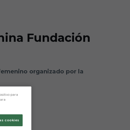
enina Fundación
femenino organizado por la
ositivo para
para
as cookies