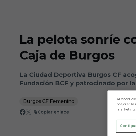
Skip to main content
La pelota sonríe 
Caja de Burgos
La Ciudad Deportiva Burgos CF acog
Fundación BCF y patrocinado por l
Al hacer cli
Burgos CF Femenino
mejorar la 
marketing.
Copiar enlace
Configu