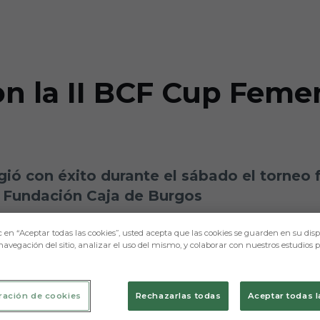
con la II BCF Cup Fem
ió con éxito durante el sábado el torneo 
a Fundación Caja de Burgos
c en “Aceptar todas las cookies”, usted acepta que las cookies se guarden en su disp
navegación del sitio, analizar el uso del mismo, y colaborar con nuestros estudios 
ración de cookies
Rechazarlas todas
Aceptar todas l