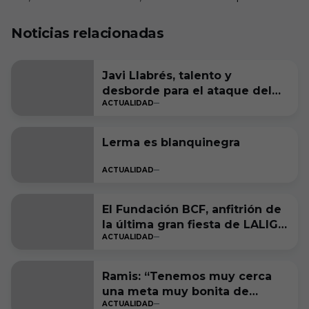
Noticias relacionadas
Javi Llabrés, talento y
desborde para el ataque del
ACTUALIDAD
Burgos CF
Lerma es blanquinegra
ACTUALIDAD
El Fundación BCF, anfitrión de
la última gran fiesta de LALIGA
ACTUALIDAD
Genuine Moeve
Ramis: “Tenemos muy cerca
una meta muy bonita de
ACTUALIDAD
cumplir”