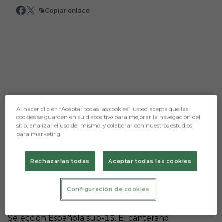
Copiar enlace
Al hacer clic en “Aceptar todas las cookies”, usted acepta que las
cookies se guarden en su dispositivo para mejorar la navegación del
sitio, analizar el uso del mismo, y colaborar con nuestros estudios
para marketing.
Aún no hay reacciones. ¡Sé el primero!
Rechazarlas todas
Aceptar todas las cookies
Prensa Burgos CF
Configuración de cookies
Manuel Lacalle, jugador de la cantera del Burgos
CF, vuelve a entrar en una convocatoria de la
Selección Española sub-15. El canterano