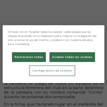
Al hacer clic en “Aceptar todas las cookies”, usted acepta que las
cookies se guarden en su dispositivo para mejorar la navegación del
sitio, analizar el uso del mismo, y colaborar con nuestros estudios
para marketing.
Aún no hay reacciones. ¡Sé el primero!
Rechazarlas todas
Aceptar todas las cookies
El Burgos Club de Fútbol
y Nicolás Correa firman
su primer acuerdo de patrocinio que estará
enfocado al apoyo y desarrollo del fútbol femenino.
Configuración de cookies
La empresa burgalesa de diseño y fabricación de
piezas para la industria general estará presente en
la camiseta de juego de todos los equipos de la
estructura femenina del club en la parte delantera
de la camiseta con su nombre comercial “Correa”
durante las próximas dos temporadas.
En la firma, que ha tenido lugar en el mediodía del