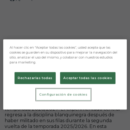
Al hacer clic en “Aceptar todas las cookies”, usted acepta que las
cookies se guarden en su dispositivo para mejorar la navegación del
sitio, analizar el uso del mismo, y colaborar con nuestros estudios
para marketing.
Rechazarlas todas
Aceptar todas las cookies
Aún no hay reacciones. ¡Sé el primero!
Configuración de cookies
Oier Luengo (Amorebieta, 11/11/1997) se convierte
en el tercer refuerzo del Burgos CF de cara a la
temporada 2026/2027. El experimentado central
regresa a la disciplina blanquinegra después de
haber militado en sus filas durante la segunda
vuelta de la temporada 2025/2026. En esta