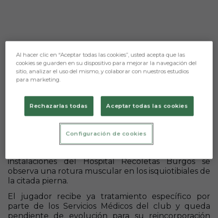
Al hacer clic en “Aceptar todas las cookies”, usted acepta que las
cookies se guarden en su dispositivo para mejorar la navegación del
sitio, analizar el uso del mismo, y colaborar con nuestros estudios
para marketing.
Aún no hay reacciones. ¡Sé el primero!
Rechazarlas todas
Aceptar todas las cookies
Durante el entrenamiento del miércoles, nuestro
jugador, Grego Sierra, sufrió molestias en la cara
Configuración de cookies
posterior de su muslo izquierdo.
Tras las pruebas médicas realizadas en las
instalaciones del Hospital Recoletas Burgos se
observa una rotura muscular en los isquiotibiales de
la citada pierna.
El jugador recibe ya tratamiento específico por
parte de los Servicios Médicos del club y queda
pendiente de evolución para su reincorporación