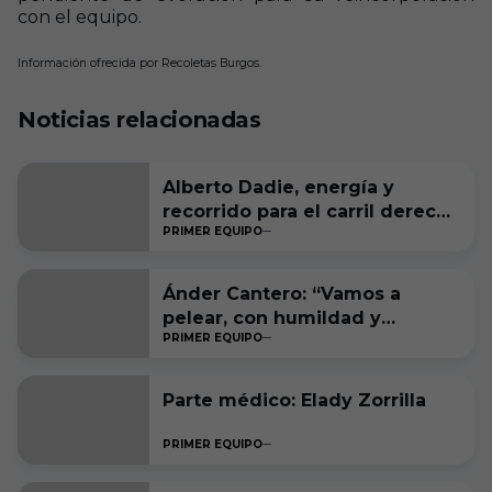
con el equipo.
Información ofrecida por Recoletas Burgos.
Noticias relacionadas
Alberto Dadie, energía y
recorrido para el carril derecho
PRIMER EQUIPO
blanquinegro
Ánder Cantero: “Vamos a
pelear, con humildad y
PRIMER EQUIPO
ambición, por estar entre los
seis primeros a final de
temporada”
Parte médico: Elady Zorrilla
PRIMER EQUIPO