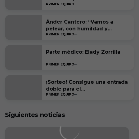
PRIMER EQUIPO
blanquinegro
Ánder Cantero: “Vamos a
pelear, con humildad y
PRIMER EQUIPO
ambición, por estar entre los
seis primeros a final de
temporada”
Parte médico: Elady Zorrilla
PRIMER EQUIPO
¡Sorteo! Consigue una entrada
doble para el
PRIMER EQUIPO
#RacingFerrolBurgosCF
Siguientes noticias