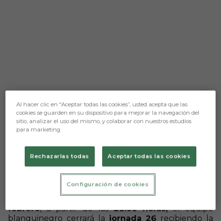
Aún no hay reacciones. ¡Sé el primero!
Al hacer clic en “Aceptar todas las cookies”, usted acepta que las
cookies se guarden en su dispositivo para mejorar la navegación del
Prensa Burgos CF
sitio, analizar el uso del mismo, y colaborar con nuestros estudios
para marketing.
Después de pelear sin premio en Valencia,
el
Burgos CF
afronta una nueva semana de
Rechazarlas todas
Aceptar todas las cookies
preparación en
LaLiga SmartBank
. El planning de
trabajo variará ligeramente respecto a otras
semanas, puesto que será la
segunda vez
en el
Configuración de cookies
presente curso que el equipo de Julián Calero no
dispute su partido en
fin de semana
. El
lunes 6 de
febrero
, a partir de las
21:00 horas,
el equipo
blanquinegro cerrará la
jornada 26
recibiendo la