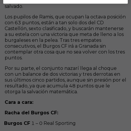
ante un equipo que ya está matemáticamente
salvado.
Los pupilos de Ramis, que ocupan la octava posición
con 63 puntos, están a tan solo dos del CD
Castellón, sexto clasificado, y buscarán mantenerse
a su estela con una victoria que meta de lleno a los
burgaleses en la pelea. Tras tres empates
consecutivos, el Burgos CF irá a Granada sin
contemplar otra cosa que no sea volver con los tres
puntos.
Por su parte, el conjunto nazarí llega al choque
con un balance de dos victorias y tres derrotas en
sus últimos cinco partidos, aunque sin presión por el
resultado, ya que acumula 48 puntos que le
otorga la salvación matemática.
Cara a cara:
Racha del Burgos CF:
Burgos CF
1 – 0 Real Sporting