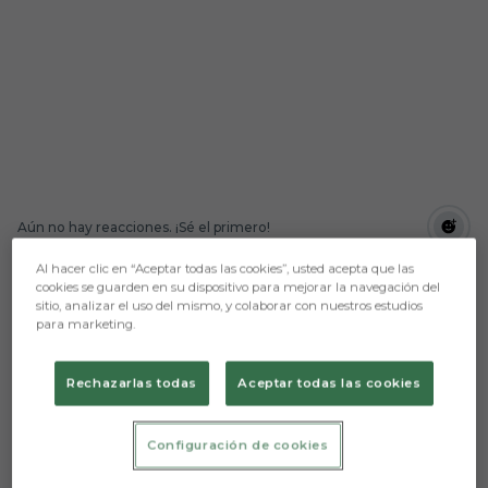
Aún no hay reacciones. ¡Sé el primero!
Al hacer clic en “Aceptar todas las cookies”, usted acepta que las
Granada CF – Burgos CF (Nuevo Los Cármenes;
cookies se guarden en su dispositivo para mejorar la navegación del
sábado 16, 18:30 horas)
sitio, analizar el uso del mismo, y colaborar con nuestros estudios
para marketing.
El Burgos CF visita al Granada CF este sábado a las
18:30 horas para disputar una final a vida o muerte
por mantenerse en la lucha por entrar en el Play-
Rechazarlas todas
Aceptar todas las cookies
Off de ascenso en los tres partidos que quedan de
LaLiga HyperMotion. El Estadio Nuevo Los
Cármenes será el escenario de este duelo en el que
Configuración de cookies
los blanquinegros irán con todo a por la victoria