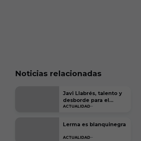
Noticias relacionadas
Javi Llabrés, talento y
desborde para el
ACTUALIDAD
ataque del Burgos CF
Lerma es blanquinegra
ACTUALIDAD