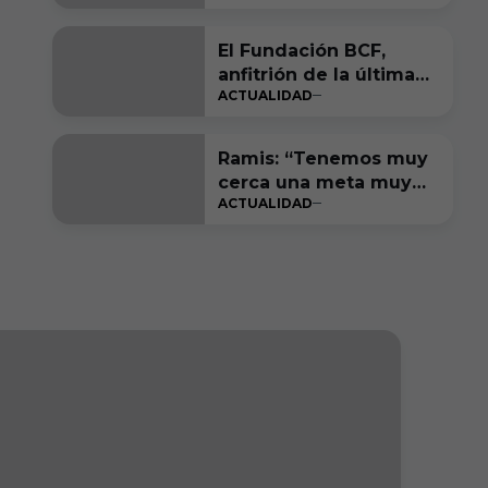
El Fundación BCF,
anfitrión de la última
ACTUALIDAD
gran fiesta de LALIGA
Genuine Moeve
Ramis: “Tenemos muy
cerca una meta muy
ACTUALIDAD
bonita de cumplir”