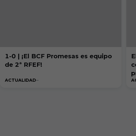
1-0 | ¡El BCF Promesas es equipo
E
de 2ª RFEF!
c
p
ACTUALIDAD
A