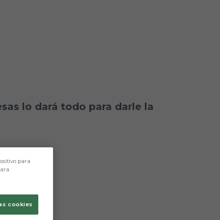
esas lo dará todo para darle la
ositivo para
para
as cookies