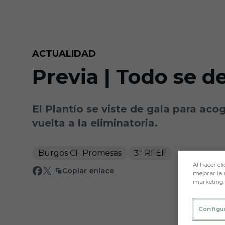
Skip to main content
ACTUALIDAD
Previa | Todo se d
El Plantío se viste de gala para acog
vuelta a la eliminatoria.
Burgos CF Promesas
3ª RFEF
Al hacer cli
Copiar enlace
mejorar la 
marketing.
Configu