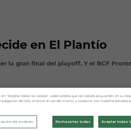
ecide en El Plantío
er la gran final del playoff. Y el BCF Prom
c en “Aceptar todas las cookies”, usted acepta que las cookies se guarden en su disp
navegación del sitio, analizar el uso del mismo, y colaborar con nuestros estudios 
ración de cookies
Rechazarlas todas
Aceptar todas l