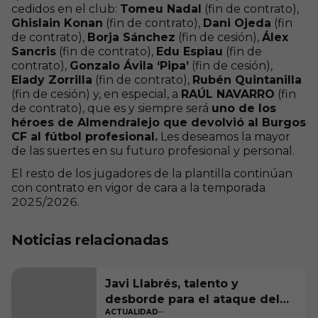
cedidos en el club:
Tomeu Nadal
(fin de contrato),
Ghislain Konan
(fin de contrato),
Dani Ojeda
(fin
de contrato),
Borja Sánchez
(fin de cesión),
Álex
Sancris
(fin de contrato),
Edu Espiau
(fin de
contrato),
Gonzalo Ávila ‘Pipa’
(fin de cesión),
Elady Zorrilla
(fin de contrato),
Rubén Quintanilla
(fin de cesión) y, en especial, a
RAÚL NAVARRO
(fin
de contrato), que es y siempre será
uno de los
héroes de Almendralejo que devolvió al Burgos
CF al fútbol profesional.
Les deseamos la mayor
de las suertes en su futuro profesional y personal.
El resto de los jugadores de la plantilla continúan
con contrato en vigor de cara a la temporada
2025/2026.
Noticias relacionadas
Javi Llabrés, talento y
desborde para el ataque del
ACTUALIDAD
Burgos CF