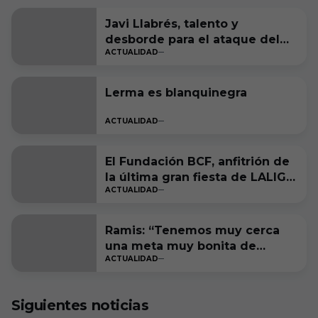
Javi Llabrés, talento y
desborde para el ataque del
ACTUALIDAD
Burgos CF
Lerma es blanquinegra
ACTUALIDAD
El Fundación BCF, anfitrión de
la última gran fiesta de LALIGA
ACTUALIDAD
Genuine Moeve
Ramis: “Tenemos muy cerca
una meta muy bonita de
ACTUALIDAD
cumplir”
Siguientes noticias