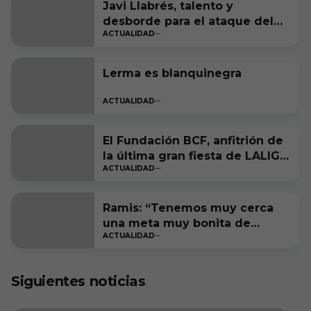
Javi Llabrés, talento y
desborde para el ataque del
ACTUALIDAD
Burgos CF
Lerma es blanquinegra
ACTUALIDAD
El Fundación BCF, anfitrión de
la última gran fiesta de LALIGA
ACTUALIDAD
Genuine Moeve
Ramis: “Tenemos muy cerca
una meta muy bonita de
ACTUALIDAD
cumplir”
Siguientes noticias