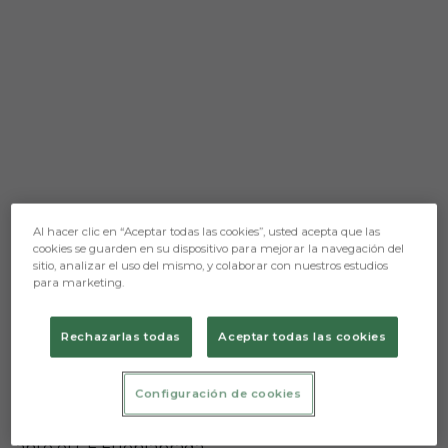
Al hacer clic en “Aceptar todas las cookies”, usted acepta que las
Aún no hay reacciones. ¡Sé el primero!
cookies se guarden en su dispositivo para mejorar la navegación del
sitio, analizar el uso del mismo, y colaborar con nuestros estudios
Se abre la campaña de abonados para la
para marketing.
segunda vuelta
El Burgos Club de Fútbol abre hoy su campaña de
Rechazarlas todas
Aceptar todas las cookies
abonos para la segunda vuelta del campeonato en
La Liga SmartBank. En este abono se incluyen
todos los partidos a disputar en El Plantío durante
Configuración de cookies
la segunda vuelta más el último de la primera
vuelta que disputaremos como locales este sábado
ante el CF Fuenlabrada.