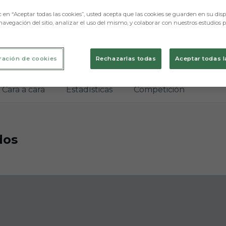
c en “Aceptar todas las cookies”, usted acepta que las cookies se guarden en su disp
navegación del sitio, analizar el uso del mismo, y colaborar con nuestros estudios 
ración de cookies
Rechazarlas todas
Aceptar todas l
Cara a cara
Estadísticas
Competición
dos