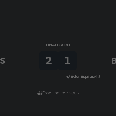
FINALIZADO
2
1
S
Edu Espiau
43’
Espectadores: 9865