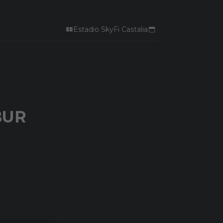
Estadio SkyFi Castalia
BUR