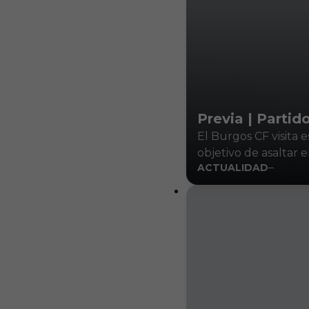
Previa | Partid
El Burgos CF visita 
objetivo de asaltar e
ACTUALIDAD