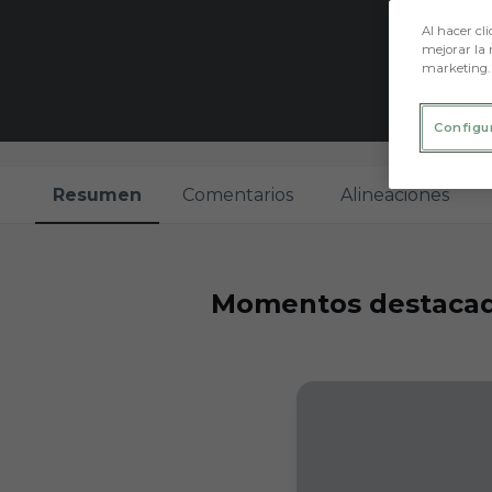
Al hacer cli
mejorar la 
marketing.
Configu
Resumen
Comentarios
Alineaciones
Momentos destaca