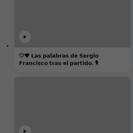
🤍🖤 𝗟𝗮𝘀 𝗽𝗮𝗹𝗮𝗯𝗿𝗮𝘀 𝗱𝗲 𝗦𝗲𝗿𝗴𝗶𝗼
𝗙𝗿𝗮𝗻𝗰𝗶𝘀𝗰𝗼 𝘁𝗿𝗮𝘀 𝗲𝗹 𝗽𝗮𝗿𝘁𝗶𝗱𝗼. 🎙️