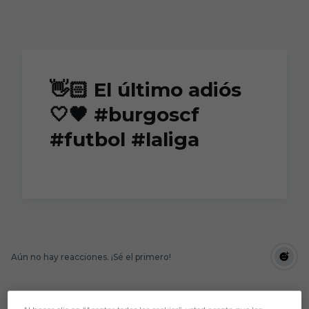
Skip to main content
👋🏻 El último adiós
🤍🖤 #burgoscf
#futbol #laliga
Aún no hay reacciones. ¡Sé el primero!