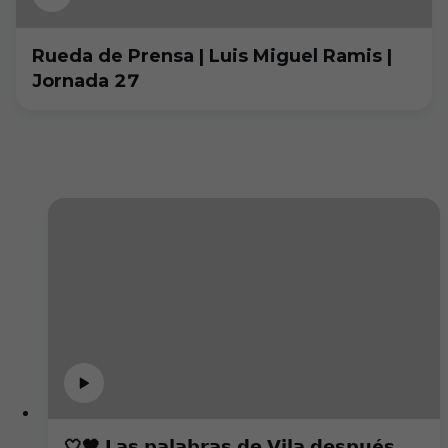
Rueda de Prensa | Luis Miguel Ramis |
Jornada 27
🤍🖤 𝗟𝗮𝘀 𝗽𝗮𝗹𝗮𝗯𝗿𝗮𝘀 𝗱𝗲 𝗩𝗶𝗹𝗮 𝗱𝗲𝘀𝗽𝘂é𝘀