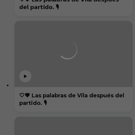
𝗱𝗲𝗹 𝗽𝗮𝗿𝘁𝗶𝗱𝗼. 🎙️
🤍🖤 Las palabras de Vila después del
partido. 🎙️