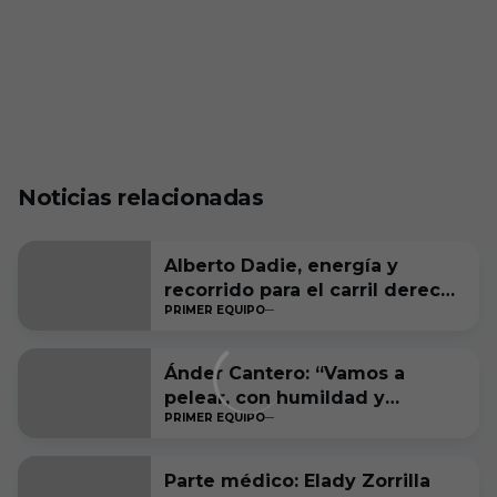
Noticias relacionadas
Alberto Dadie, energía y
recorrido para el carril derecho
PRIMER EQUIPO
blanquinegro
Ánder Cantero: “Vamos a
pelear, con humildad y
PRIMER EQUIPO
ambición, por estar entre los
seis primeros a final de
temporada”
Parte médico: Elady Zorrilla