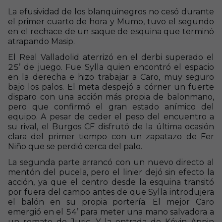
La efusividad de los blanquinegros no cesó durante
el primer cuarto de hora y Mumo, tuvo el segundo
en el rechace de un saque de esquina que terminó
atrapando Masip.
El Real Valladolid aterrizó en el derbi superado el
25’ de juego. Fue Sylla quien encontró el espacio
en la derecha e hizo trabajar a Caro, muy seguro
bajo los palos. El meta despejó a córner un fuerte
disparo con una acción más propia de balonmano,
pero que confirmó el gran estado anímico del
equipo. A pesar de ceder el peso del encuentro a
su rival, el Burgos CF disfrutó de la última ocasión
clara del primer tiempo con un zapatazo de Fer
Niño que se perdió cerca del palo.
La segunda parte arrancó con un nuevo directo al
mentón del pucela, pero el linier dejó sin efecto la
acción, ya que el centro desde la esquina transitó
por fuera del campo antes de que Sylla introdujera
el balón en su propia portería. El mejor Caro
emergió en el 54’ para meter una mano salvadora a
un remate de Juric. Y la entrada de Kévin Appin