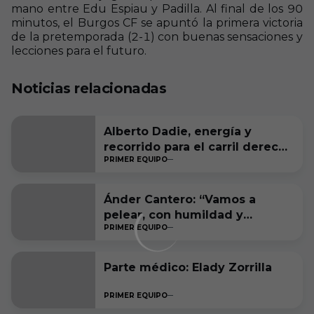
mano entre Edu Espiau y Padilla. Al final de los 90
minutos, el Burgos CF se apuntó la primera victoria
de la pretemporada (2-1) con buenas sensaciones y
lecciones para el futuro.
Noticias relacionadas
Alberto Dadie, energía y
recorrido para el carril derecho
PRIMER EQUIPO
blanquinegro
Ánder Cantero: “Vamos a
pelear, con humildad y
PRIMER EQUIPO
ambición, por estar entre los
seis primeros a final de
temporada”
Parte médico: Elady Zorrilla
PRIMER EQUIPO