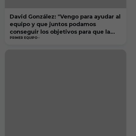
David González: "Vengo para ayudar al
equipo y que juntos podamos
conseguir los objetivos para que la
PRIMER EQUIPO
ciudad siga ilusionada con el fútbol"