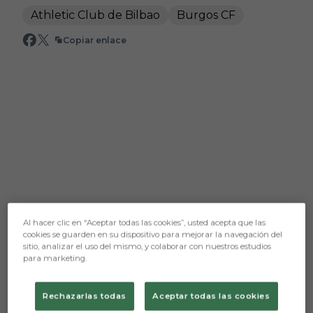
Athletic Club de Bilbao
Burgos CF
Copiar enlace
Al hacer clic en “Aceptar todas las cookies”, usted acepta que las
cookies se guarden en su dispositivo para mejorar la navegación del
sitio, analizar el uso del mismo, y colaborar con nuestros estudios
Aún no hay reacciones. ¡Sé el primero!
para marketing.
Prensa Burgos CF
Rechazarlas todas
Aceptar todas las cookies
Burgos CF y Athletic Club se dieron cita en el