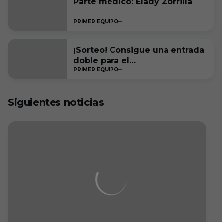
Parte médico: Elady Zorrilla
PRIMER EQUIPO
¡Sorteo! Consigue una entrada
doble para el
PRIMER EQUIPO
#RacingFerrolBurgosCF
Siguientes noticias