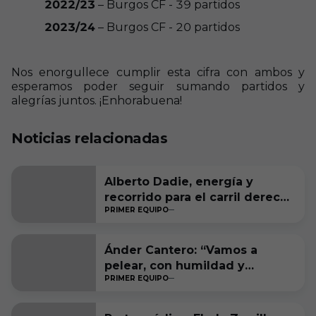
2022/23
– Burgos CF - 39 partidos
2023/24
– Burgos CF - 20 partidos
Nos enorgullece cumplir esta cifra con ambos y
esperamos poder seguir sumando partidos y
alegrías juntos. ¡Enhorabuena!
Noticias relacionadas
Alberto Dadie, energía y
recorrido para el carril derecho
PRIMER EQUIPO
blanquinegro
Ánder Cantero: “Vamos a
pelear, con humildad y
PRIMER EQUIPO
ambición, por estar entre los
seis primeros a final de
temporada”