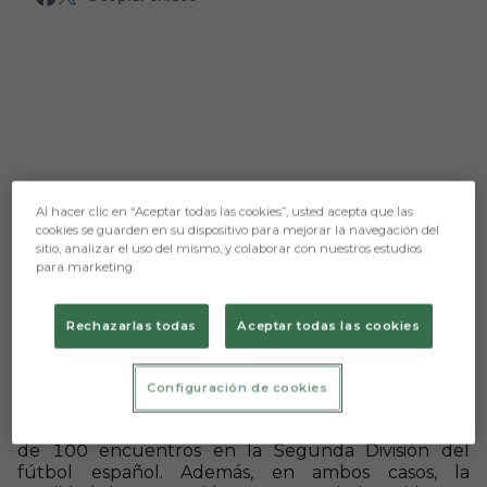
Al hacer clic en “Aceptar todas las cookies”, usted acepta que las
cookies se guarden en su dispositivo para mejorar la navegación del
sitio, analizar el uso del mismo, y colaborar con nuestros estudios
para marketing.
Aún no hay reacciones. ¡Sé el primero!
Rechazarlas todas
Aceptar todas las cookies
Prensa Burgos CF
Configuración de cookies
Dos de los artífices del último ascenso del Burgos
CF al fútbol profesional lograron la significativa cifra
de 100 encuentros en la Segunda División del
fútbol español. Además, en ambos casos, la