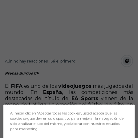
Aún no hay reacciones. ¡Sé el primero!
Prensa Burgos CF
El
FIFA
es uno de los
videojuegos
más jugados del
mundo. En
España
, las competiciones más
destacadas del título de
EA Sports
vienen de la
mano de
LaLiga
. La emoción del fútbol de élite, en
el que están representados clubes de Primera y
Al hacer clic en “Aceptar todas las cookies”, usted acepta que las
Segunda División, ya arrancó con
eLaLiga
cookies se guarden en su dispositivo para mejorar la navegación del
Santander Cup
, que sirvió para abrir boca, pero
sitio, analizar el uso del mismo, y colaborar con nuestros estudios
nada como el
título liguero
.
para marketing.