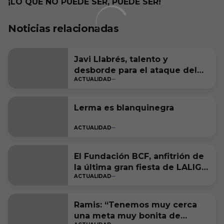
¡LO QUE NO PUEDE SER, PUEDE SER!
Noticias relacionadas
Javi Llabrés, talento y
desborde para el ataque del
ACTUALIDAD
Burgos CF
Lerma es blanquinegra
ACTUALIDAD
El Fundación BCF, anfitrión de
la última gran fiesta de LALIGA
ACTUALIDAD
Genuine Moeve
Ramis: “Tenemos muy cerca
una meta muy bonita de