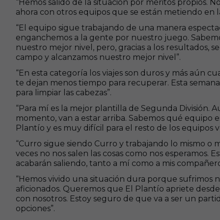
“Hemos salido de la situación por méritos propios. No 
ahora con otros equipos que se están metiendo en la
“El equipo sigue trabajando de una manera espect
enganchemos a la gente por nuestro juego. Sabem
nuestro mejor nivel, pero, gracias a los resultados,
campo y alcanzamos nuestro mejor nivel”.
“En esta categoría los viajes son duros y más aún c
te dejan menos tiempo para recuperar. Esta semana 
para limpiar las cabezas”.
“Para mí es la mejor plantilla de Segunda División.
momento, van a estar arriba. Sabemos qué equipo es 
Plantío y es muy difícil para el resto de los equipos 
“Curro sigue siendo Curro y trabajando lo mismo o m
veces no nos salen las cosas como nos esperamos. Es
acabarán saliendo, tanto a mí como a mis compañero
“Hemos vivido una situación dura porque sufrimos n
aficionados. Queremos que El Plantío apriete desd
con nosotros. Estoy seguro de que va a ser un part
opciones”.