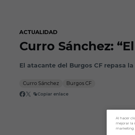
Skip to main content
ACTUALIDAD
Curro Sánchez: “El 
El atacante del Burgos CF repasa la
Curro Sánchez
Burgos CF
Copiar enlace
Al hacer cli
mejorar la 
marketing.