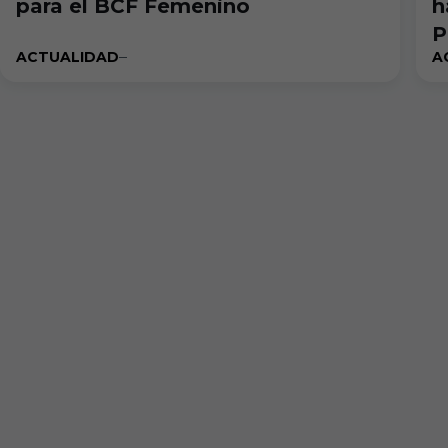
para el BCF Femenino
h
P
ACTUALIDAD
A