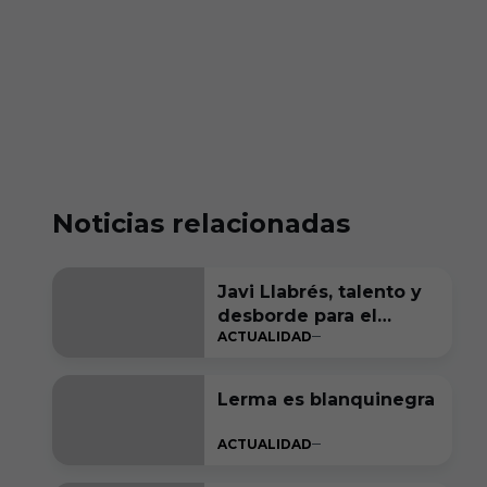
Noticias relacionadas
Javi Llabrés, talento y
desborde para el
ACTUALIDAD
ataque del Burgos CF
Lerma es blanquinegra
ACTUALIDAD