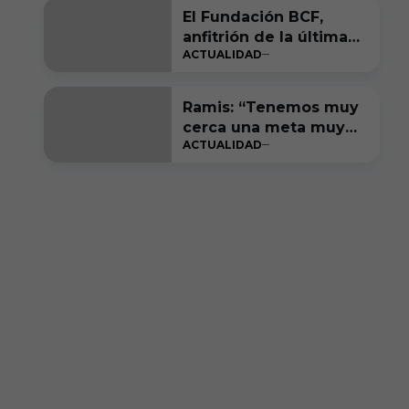
El Fundación BCF,
anfitrión de la última
ACTUALIDAD
gran fiesta de LALIGA
Genuine Moeve
Ramis: “Tenemos muy
cerca una meta muy
ACTUALIDAD
bonita de cumplir”