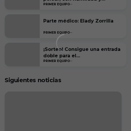
PRIMER EQUIPO
ambición, por estar entre los
seis primeros a final de
temporada”
Parte médico: Elady Zorrilla
PRIMER EQUIPO
¡Sorteo! Consigue una entrada
doble para el
PRIMER EQUIPO
#RacingFerrolBurgosCF
Siguientes noticias