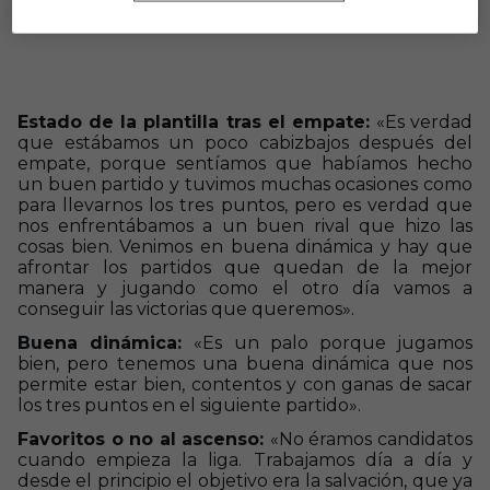
Estado de la plantilla tras el empate:
«Es verdad
que estábamos un poco cabizbajos después del
empate, porque sentíamos que habíamos hecho
un buen partido y tuvimos muchas ocasiones como
para llevarnos los tres puntos, pero es verdad que
nos enfrentábamos a un buen rival que hizo las
cosas bien. Venimos en buena dinámica y hay que
afrontar los partidos que quedan de la mejor
manera y jugando como el otro día vamos a
conseguir las victorias que queremos».
Buena dinámica:
«Es un palo porque jugamos
bien, pero tenemos una buena dinámica que nos
permite estar bien, contentos y con ganas de sacar
los tres puntos en el siguiente partido».
Favoritos o no al ascenso:
«No éramos candidatos
cuando empieza la liga. Trabajamos día a día y
desde el principio el objetivo era la salvación, que ya