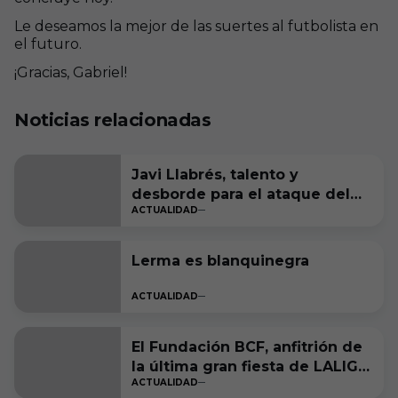
Le deseamos la mejor de las suertes al futbolista en
el futuro.
¡Gracias, Gabriel!
Noticias relacionadas
Javi Llabrés, talento y
desborde para el ataque del
ACTUALIDAD
Burgos CF
Lerma es blanquinegra
ACTUALIDAD
El Fundación BCF, anfitrión de
la última gran fiesta de LALIGA
ACTUALIDAD
Genuine Moeve