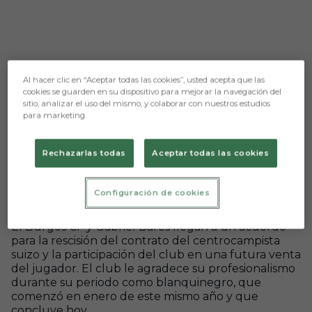
Al hacer clic en “Aceptar todas las cookies”, usted acepta que las
cookies se guarden en su dispositivo para mejorar la navegación del
sitio, analizar el uso del mismo, y colaborar con nuestros estudios
para marketing.
Rechazarlas todas
Aceptar todas las cookies
Configuración de cookies
Aún no hay reacciones. ¡Sé el primero!
El Burgos CF y Gabriel Barès llegan a un acuerdo
para la rescisión del contrato del centrocampista
suizo y la participación del club en una futura venta
del jugador. El club le agradece su profesionalismo
durante su periodo como blanquinegro, que
comenzó en enero de este mismo año y que
concluye hoy.