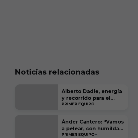
Noticias relacionadas
Alberto Dadie, energía
y recorrido para el
PRIMER EQUIPO
carril derecho
blanquinegro
Ánder Cantero: “Vamos
a pelear, con humildad
PRIMER EQUIPO
y ambición, por estar