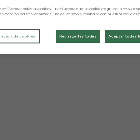
c en “Aceptar todas las cookies”, usted acepta que las cookies se guarden en su disp
navegación del sitio, analizar el uso del mismo, y colaborar con nuestros estudios 
ración de cookies
Rechazarlas todas
Aceptar todas l