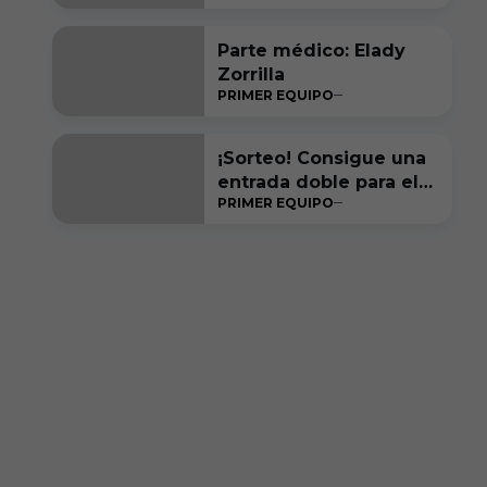
entre los seis primeros
a final de temporada”
Parte médico: Elady
Zorrilla
PRIMER EQUIPO
¡Sorteo! Consigue una
entrada doble para el
PRIMER EQUIPO
#RacingFerrolBurgosC
F