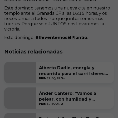
Este domingo tenemos una nueva cita en nuestro
templo ante el Granada CF a las 16:15 horas, y os
necesitamos a todos. Porque juntos somos más
fuertes. Porque solo JUNTOS nos llevaremos la
victoria.
Este domingo,
#ReventemosElPlantío
.
Noticias relacionadas
Alberto Dadie, energía y
recorrido para el carril derecho
PRIMER EQUIPO
blanquinegro
Ánder Cantero: “Vamos a
pelear, con humildad y
PRIMER EQUIPO
ambición, por estar entre los
seis primeros a final de
temporada”