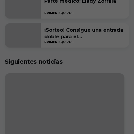
Parte médico: Elady Zorrilla
PRIMER EQUIPO
¡Sorteo! Consigue una entrada
doble para el
PRIMER EQUIPO
#RacingFerrolBurgosCF
Siguientes noticias