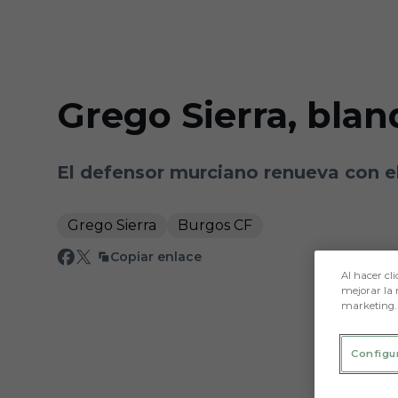
Skip to main content
Grego Sierra, bla
El defensor murciano renueva con el
Grego Sierra
Burgos CF
Copiar enlace
Al hacer cli
mejorar la 
marketing.
Configu