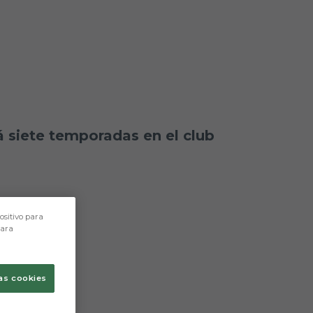
á siete temporadas en el club
ositivo para
para
as cookies