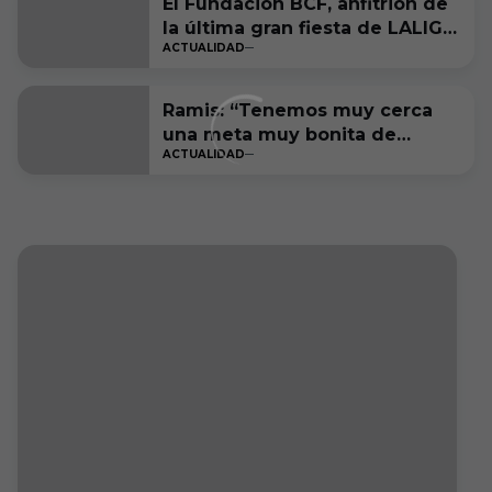
El Fundación BCF, anfitrión de
la última gran fiesta de LALIGA
ACTUALIDAD
Genuine Moeve
Ramis: “Tenemos muy cerca
una meta muy bonita de
ACTUALIDAD
cumplir”