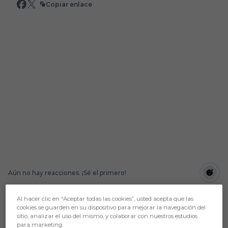
Copiar enlace
Aún no hay reacciones. ¡Sé el primero!
LaLiga Genuine Santander
está de vuelta. Y con
Al hacer clic en “Aceptar todas las cookies”, usted acepta que las
ella, el espectáculo, la emoción, el esfuerzo y la
cookies se guarden en su dispositivo para mejorar la navegación del
superación de los más de 1.000 jugadores,
sitio, analizar el uso del mismo, y colaborar con nuestros estudios
jugadoras y cuerpos técnicos pertenecientes a los
para marketing.