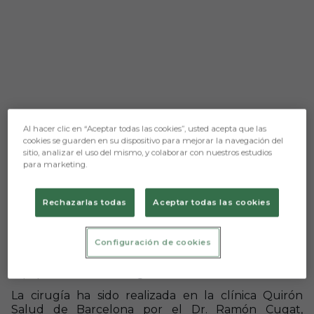
Al hacer clic en “Aceptar todas las cookies”, usted acepta que las
cookies se guarden en su dispositivo para mejorar la navegación del
sitio, analizar el uso del mismo, y colaborar con nuestros estudios
Aún no hay reacciones. ¡Sé el primero!
para marketing.
Prensa Burgos CF
Rechazarlas todas
Aceptar todas las cookies
En la mañana de ayer nuestro jugador Oussama El
Goumiri ‘Osama’ fue operado con éxito de su lesión
Configuración de cookies
en el pubis que lo ha lastrado en las últimas
jornadas y lo impedía ayudar de forma efectiva al
equipo de Álex Albistegui.
La cirugía ha sido realizada en la clínica Quirón
Salud de Barcelona por el Dr. Ramón Cugat,