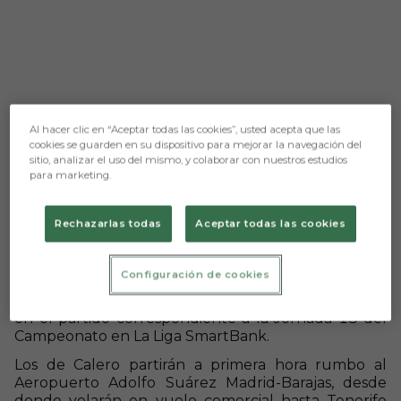
Al hacer clic en “Aceptar todas las cookies”, usted acepta que las
cookies se guarden en su dispositivo para mejorar la navegación del
sitio, analizar el uso del mismo, y colaborar con nuestros estudios
para marketing.
Rechazarlas todas
Aceptar todas las cookies
Aún no hay reacciones. ¡Sé el primero!
El Burgos Club de Fútbol se desplaza este domingo
Configuración de cookies
a Santa Cruz de Tenerife, donde el primero de
noviembre se enfrentará al Club Deportivo Tenerife
en el partido correspondiente a la Jornada 13 del
Campeonato en La Liga SmartBank.
Los de Calero partirán a primera hora rumbo al
Aeropuerto Adolfo Suárez Madrid-Barajas, desde
donde volarán en vuelo comercial hasta Tenerife