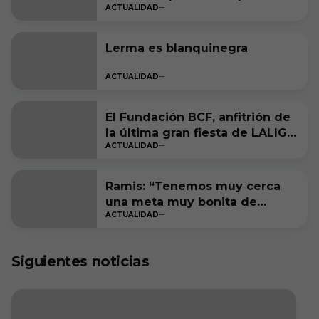
ACTUALIDAD
Burgos CF
Lerma es blanquinegra
ACTUALIDAD
El Fundación BCF, anfitrión de
la última gran fiesta de LALIGA
ACTUALIDAD
Genuine Moeve
Ramis: “Tenemos muy cerca
una meta muy bonita de
ACTUALIDAD
cumplir”
Siguientes noticias