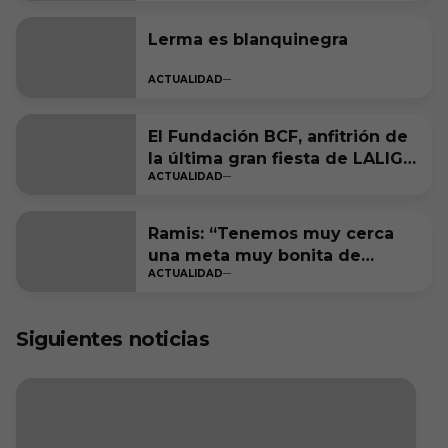
Lerma es blanquinegra
ACTUALIDAD
El Fundación BCF, anfitrión de
la última gran fiesta de LALIGA
ACTUALIDAD
Genuine Moeve
Ramis: “Tenemos muy cerca
una meta muy bonita de
ACTUALIDAD
cumplir”
Siguientes noticias