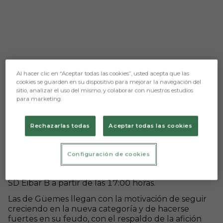
Al hacer clic en “Aceptar todas las cookies”, usted acepta que las
cookies se guarden en su dispositivo para mejorar la navegación del
sitio, analizar el uso del mismo, y colaborar con nuestros estudios
para marketing.
Aún no hay reacciones. ¡Sé el primero!
Rechazarlas todas
Aceptar todas las cookies
BCF Femenino – SD Eibar B (C.D. Burgos CF;
domingo 5, 17:00 horas)
Configuración de cookies
El Burgos CF Femenino afronta este domingo una
nueva cita liguera en Castañares, donde recibirá al
SD Eibar B a partir de las 17:00 horas.
Las de Güemes llegan con la motivación de seguir
creciendo en la nueva categoría y de hacerse
fuertes en su feudo, con el respaldo de la afición