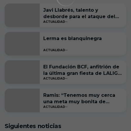
Javi Llabrés, talento y
desborde para el ataque del
ACTUALIDAD
Burgos CF
Lerma es blanquinegra
ACTUALIDAD
El Fundación BCF, anfitrión de
la última gran fiesta de LALIGA
ACTUALIDAD
Genuine Moeve
Ramis: “Tenemos muy cerca
una meta muy bonita de
ACTUALIDAD
cumplir”
Siguientes noticias