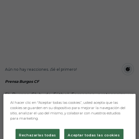
Aún no hay reacciones. ¡Sé el primero!
Prensa Burgos CF
El Burgos Club de Fútbol Femenino protagoniza un
partido memorable en Castañares y cosecha tres
Al hacer clic en “Aceptar todas las cookies”, usted acepta que las
puntos para superar la cincuentena. Además, el partido
cookies se guarden en su dispositivo para mejorar la navegación del
ha contado con la primera pisada al verde en partido
sitio, analizar el uso del mismo, y colaborar con nuestros estudios
para marketing.
oficial de la temporada de Natalia Mata y de Jimena
González.
No se cumplían los diez minutos tras el pitido inicial,
Rechazarlas todas
Aceptar todas las cookies