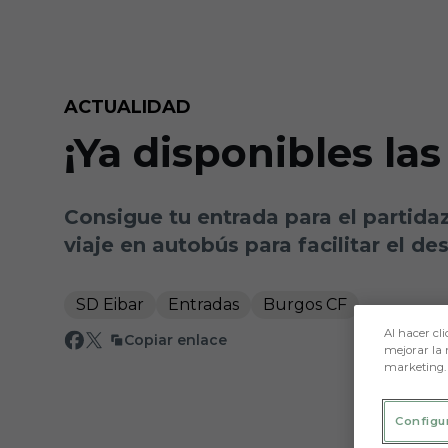
Skip to main content
ACTUALIDAD
¡Ya disponibles la
Consigue tu entrada para el partida
viaje en autobús para facilitar el de
SD Eibar
Entradas
Burgos CF
Al hacer cli
Copiar enlace
mejorar la 
marketing.
Configu