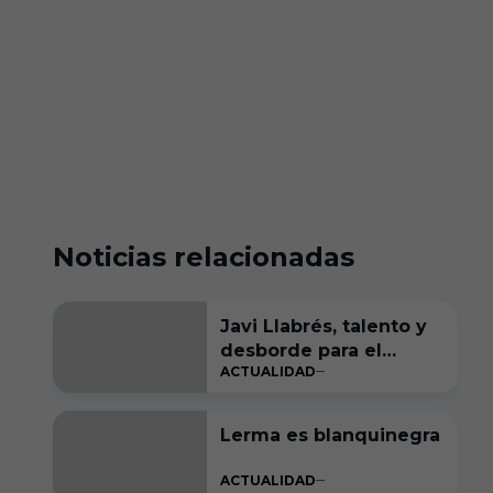
Noticias relacionadas
Javi Llabrés, talento y
desborde para el
ACTUALIDAD
ataque del Burgos CF
Lerma es blanquinegra
ACTUALIDAD