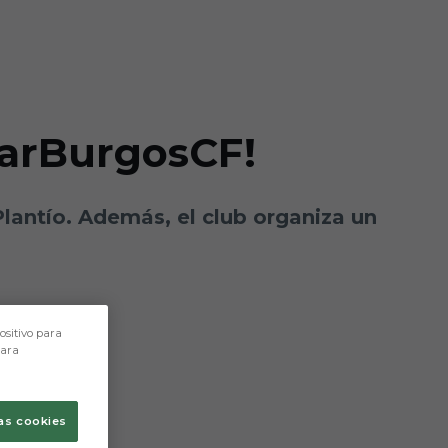
ibarBurgosCF!
lantío. Además, el club organiza un
ositivo para
para
as cookies