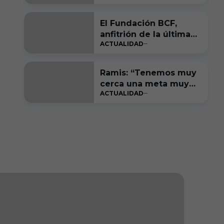
El Fundación BCF,
anfitrión de la última
ACTUALIDAD
gran fiesta de LALIGA
Genuine Moeve
Ramis: “Tenemos muy
cerca una meta muy
ACTUALIDAD
bonita de cumplir”