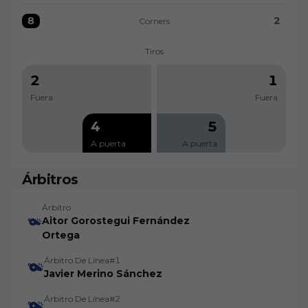
8
2
Corners
Corners:Burgos CF 8 versus Granada CF 2
Tiros
2
1
Fuera
Fuera
4
5
A puerta
A puerta
Árbitros
Árbitro
Aitor Gorostegui Fernández
Ortega
Árbitro De Línea#1
Javier Merino Sánchez
Árbitro De Línea#2