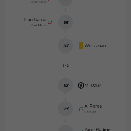
Jesús Areso
Fran Garcia
86
’
José Matos
Weissman
83
’
-
1
2
M. Uzuni
82
’
A. Perea
77
’
Callejón
Yann Bodiger