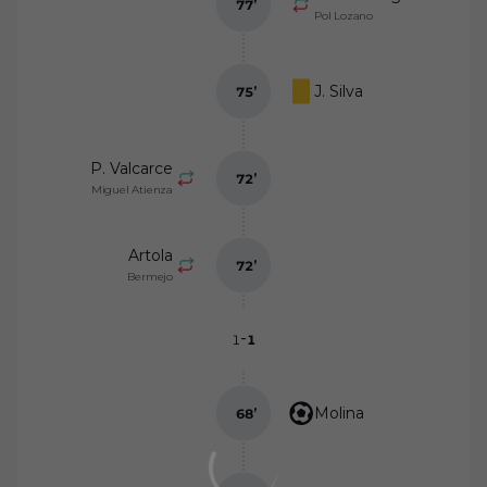
77
’
Pol Lozano
J. Silva
75
’
P. Valcarce
72
’
Miguel Atienza
Artola
72
’
Bermejo
-
1
1
Molina
68
’