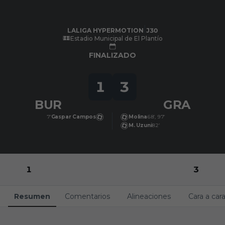
Skip to main content
LALIGA HYPERMOTION
|
J30
|
Granada CF
-
Burgos CF
|
LALIGA HYPERMOTION
J30
Estadio Municipal de El Plantío
FINALIZADO
1
3
BUR
GRA
7’
Gaspar Campos
Molina
68’, 97’
M. Uzuni
82’
1
3
Resumen
Comentarios
Alineaciones
Cara a car