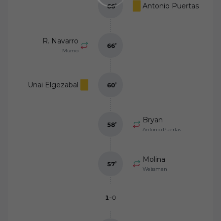
Antonio Puertas
66
’
R. Navarro
66
’
Mumo
Unai Elgezabal
60
’
Bryan
58
’
Antonio Puertas
Molina
57
’
Weissman
-
1
0