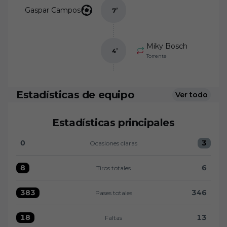
Gaspar Campos
7
’
Miky Bosch
4
’
Torrente
Estadísticas de equipo
Ver todo
Estadísticas principales
0
3
Ocasiones claras
Ocasiones claras:Burgos CF 0 versus Granada CF 3
8
6
Tiros totales
Tiros totales:Burgos CF 8 versus Granada CF 6
383
346
Pases totales
Pases totales:Burgos CF 383 versus Granada CF 34
18
13
Faltas
Faltas:Burgos CF 18 versus Granada CF 13