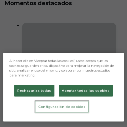
Momentos destacados
Al hacer clic en “Aceptar todas las cookies”, usted acepta que las
cookies se guarden en su dispositivo para mejorar la navegación del
sitio, analizar el uso del mismo, y colaborar con nuestros estudios
para marketing.
Rechazarlas todas
Aceptar todas las cookies
Para quedarme sin ti (1-3)
El Burgos CF acaricia la victoria pero
sucumbe a la pegada del Granada
Configuración de cookies
PRIMER EQUIPO